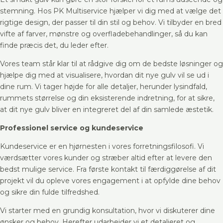
stemning. Hos PK Multiservice hjælper vi dig med at vælge det
rigtige design, der passer til din stil og behov. Vi tilbyder en bred
vifte af farver, mønstre og overfladebehandlinger, så du kan
finde præcis det, du leder efter.
Vores team står klar til at rådgive dig om de bedste løsninger og
hjælpe dig med at visualisere, hvordan dit nye gulv vil se ud i
dine rum. Vi tager højde for alle detaljer, herunder lysindfald,
rummets størrelse og din eksisterende indretning, for at sikre,
at dit nye gulv bliver en integreret del af din samlede æstetik.
Professionel service og kundeservice
Kundeservice er en hjørnesten i vores forretningsfilosofi. Vi
værdsætter vores kunder og stræber altid efter at levere den
bedst mulige service. Fra første kontakt til færdiggørelse af dit
projekt vil du opleve vores engagement i at opfylde dine behov
og sikre din fulde tilfredshed.
Vi starter med en grundig konsultation, hvor vi diskuterer dine
ønsker og behov. Herefter udarbejder vi et detaljeret og