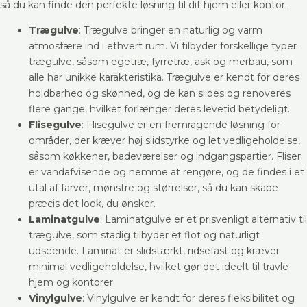
så du kan finde den perfekte løsning til dit hjem eller kontor.
Trægulve
: Trægulve bringer en naturlig og varm
atmosfære ind i ethvert rum. Vi tilbyder forskellige typer
trægulve, såsom egetræ, fyrretræ, ask og merbau, som
alle har unikke karakteristika. Trægulve er kendt for deres
holdbarhed og skønhed, og de kan slibes og renoveres
flere gange, hvilket forlænger deres levetid betydeligt.
Flisegulve
: Flisegulve er en fremragende løsning for
områder, der kræver høj slidstyrke og let vedligeholdelse,
såsom køkkener, badeværelser og indgangspartier. Fliser
er vandafvisende og nemme at rengøre, og de findes i et
utal af farver, mønstre og størrelser, så du kan skabe
præcis det look, du ønsker.
Laminatgulve
: Laminatgulve er et prisvenligt alternativ til
trægulve, som stadig tilbyder et flot og naturligt
udseende. Laminat er slidstærkt, ridsefast og kræver
minimal vedligeholdelse, hvilket gør det ideelt til travle
hjem og kontorer.
Vinylgulve
: Vinylgulve er kendt for deres fleksibilitet og