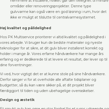
nemmere at installere, hvilket gør den velegnet til mindre
områder eller renoveringsprojekter. Denne type
gulvvarme kan også være en god løsning i rum, hvor det
ikke er muligt at tilslutte til centralvarmesystemet.
Høj kvalitet og pålidelighed
Hos PK Multiservice prioriterer vi altid kvalitet og pålidelighed i
vores arbejde. Vi bruger kun de bedste materialer og nyeste
teknologier for at sikre, at dit gulv bliver installeret korrekt og
holder i mange år. Vores erfarne håndværkere har mange års
erfaring og er dedikerede til at levere et resultat, der lever op til
dine forventninger.
Vi ved, hvor vigtigt det er at kunne stole på sine håndværkere.
Derfor sørger vi for at overholde alle aftalte tidsplaner og
budgetter, så du kan være sikker på, at dit projekt bliver
færdiggjort til tiden og uden ubehagelige overraskelser.
Design og æstetik
Et smukt gulv kan gøre en stor forskel for et rums udseende og