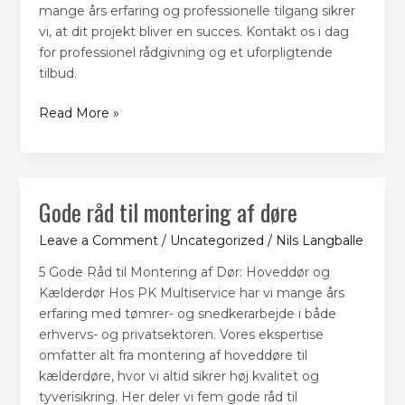
mange års erfaring og professionelle tilgang sikrer
vi, at dit projekt bliver en succes. Kontakt os i dag
for professionel rådgivning og et uforpligtende
tilbud.
Read More »
Gode råd til montering af døre
Gode
råd
Leave a Comment
/
Uncategorized
/
Nils Langballe
til
montering
5 Gode Råd til Montering af Dør: Hoveddør og
af
Kælderdør Hos PK Multiservice har vi mange års
døre
erfaring med tømrer- og snedkerarbejde i både
erhvervs- og privatsektoren. Vores ekspertise
omfatter alt fra montering af hoveddøre til
kælderdøre, hvor vi altid sikrer høj kvalitet og
tyverisikring. Her deler vi fem gode råd til