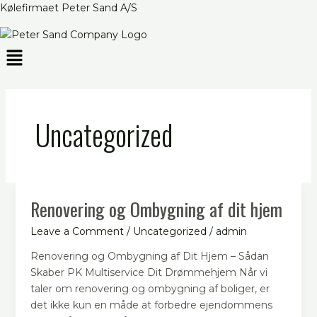
Skip
Kølefirmaet Peter Sand A/S
to
content
Menu
Uncategorized
Renovering og Ombygning af dit hjem
Renovering
og
Leave a Comment
/
Uncategorized
/
admin
Ombygning
af
Renovering og Ombygning af Dit Hjem – Sådan
dit
Skaber PK Multiservice Dit Drømmehjem Når vi
hjem
taler om renovering og ombygning af boliger, er
det ikke kun en måde at forbedre ejendommens