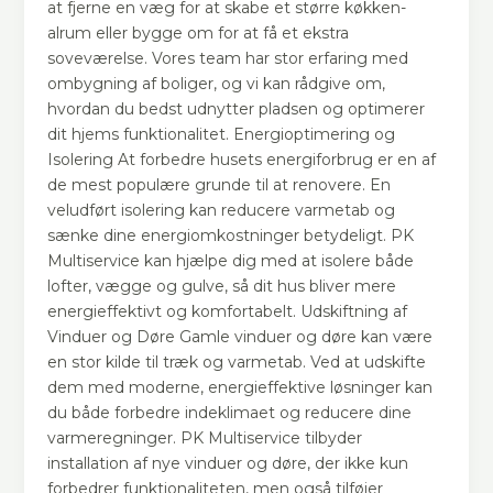
at fjerne en væg for at skabe et større køkken-
alrum eller bygge om for at få et ekstra
soveværelse. Vores team har stor erfaring med
ombygning af boliger, og vi kan rådgive om,
hvordan du bedst udnytter pladsen og optimerer
dit hjems funktionalitet. Energioptimering og
Isolering At forbedre husets energiforbrug er en af
de mest populære grunde til at renovere. En
veludført isolering kan reducere varmetab og
sænke dine energiomkostninger betydeligt. PK
Multiservice kan hjælpe dig med at isolere både
lofter, vægge og gulve, så dit hus bliver mere
energieffektivt og komfortabelt. Udskiftning af
Vinduer og Døre Gamle vinduer og døre kan være
en stor kilde til træk og varmetab. Ved at udskifte
dem med moderne, energieffektive løsninger kan
du både forbedre indeklimaet og reducere dine
varmeregninger. PK Multiservice tilbyder
installation af nye vinduer og døre, der ikke kun
forbedrer funktionaliteten, men også tilføjer