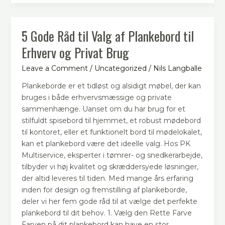
5 Gode Råd til Valg af Plankebord til
5
Gode
Erhverv og Privat Brug
Råd
til
Leave a Comment
/
Uncategorized
/
Nils Langballe
Valg
Plankeborde er et tidløst og alsidigt møbel, der kan
af
bruges i både erhvervsmæssige og private
Plankebord
sammenhænge. Uanset om du har brug for et
til
stilfuldt spisebord til hjemmet, et robust mødebord
Erhverv
til kontoret, eller et funktionelt bord til mødelokalet,
og
kan et plankebord være det ideelle valg. Hos PK
Privat
Multiservice, eksperter i tømrer- og snedkerarbejde,
Brug
tilbyder vi høj kvalitet og skræddersyede løsninger,
der altid leveres til tiden. Med mange års erfaring
inden for design og fremstilling af plankeborde,
deler vi her fem gode råd til at vælge det perfekte
plankebord til dit behov. 1. Vælg den Rette Farve
Farven på dit plankebord kan have en stor