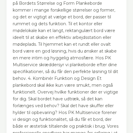
på Bordets Størrelse og Form Plankeborde
kommer i mange forskellige størrelser og former,
og det er vigtigt at vælge et bord, der passer til
rummet og dets funktion. Til et kontor eller
mødelokale kan et langt, rektangulært bord være
ideelt til at skabe en effektiv arbejdsstation eller
mødeplads. Til hjemmet kan et rundt eller ovalt
bord være en god løsning, hvis du ønsker at skabe
en mere intim og hyggelig atmosfære. Hos PK
Multiservice skræddersyr vi plankeborde efter dine
specifikationer, så du får den perfekte løsning til dit
behov. 4. Kombinér Funktion og Design Et
plankebord skal ikke kun være smukt, men også
funktionelt. Overvej hvilke funktioner der er vigtige
for dig. Skal bordet have udtræk, så det kan
forlænges ved behov? Skal det have skuffer eller
hylder til opbevaring? Hos PK Multiservice forener
vi design og funktionalitet, så du får et bord, der
både er æstetisk tiltalende og praktisk i brug. Vores
professionelle snedkere har mange års erfaring i at