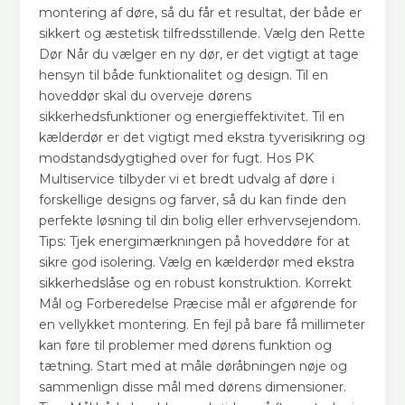
montering af døre, så du får et resultat, der både er
sikkert og æstetisk tilfredsstillende. Vælg den Rette
Dør Når du vælger en ny dør, er det vigtigt at tage
hensyn til både funktionalitet og design. Til en
hoveddør skal du overveje dørens
sikkerhedsfunktioner og energieffektivitet. Til en
kælderdør er det vigtigt med ekstra tyverisikring og
modstandsdygtighed over for fugt. Hos PK
Multiservice tilbyder vi et bredt udvalg af døre i
forskellige designs og farver, så du kan finde den
perfekte løsning til din bolig eller erhvervsejendom.
Tips: Tjek energimærkningen på hoveddøre for at
sikre god isolering. Vælg en kælderdør med ekstra
sikkerhedslåse og en robust konstruktion. Korrekt
Mål og Forberedelse Præcise mål er afgørende for
en vellykket montering. En fejl på bare få millimeter
kan føre til problemer med dørens funktion og
tætning. Start med at måle døråbningen nøje og
sammenlign disse mål med dørens dimensioner.