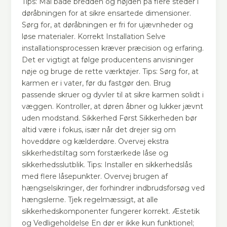
Tips: Mål både bredden og højden på flere steder i
døråbningen for at sikre ensartede dimensioner.
Sørg for, at døråbningen er fri for ujævnheder og
løse materialer. Korrekt Installation Selve
installationsprocessen kræver præcision og erfaring.
Det er vigtigt at følge producentens anvisninger
nøje og bruge de rette værktøjer. Tips: Sørg for, at
karmen er i vater, før du fastgør den. Brug
passende skruer og dyvler til at sikre karmen solidt i
væggen. Kontroller, at døren åbner og lukker jævnt
uden modstand. Sikkerhed Først Sikkerheden bør
altid være i fokus, især når det drejer sig om
hoveddøre og kælderdøre. Overvej ekstra
sikkerhedstiltag som forstærkede låse og
sikkerhedsslutblik. Tips: Installer en sikkerhedslås
med flere låsepunkter. Overvej brugen af
hængselsikringer, der forhindrer indbrudsforsøg ved
hængslerne. Tjek regelmæssigt, at alle
sikkerhedskomponenter fungerer korrekt. Æstetik
og Vedligeholdelse En dør er ikke kun funktionel;